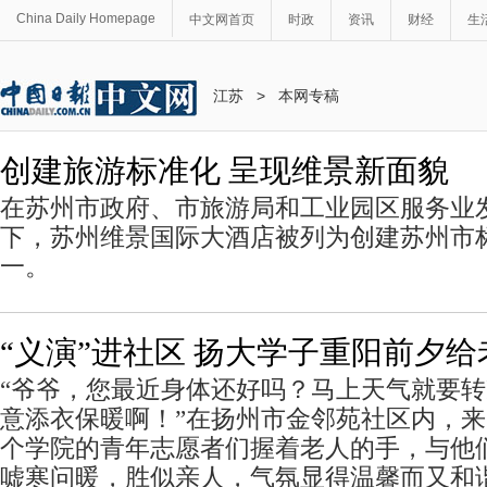
China Daily Homepage
中文网首页
时政
资讯
财经
生
江苏
>
本网专稿
创建旅游标准化 呈现维景新面貌
在苏州市政府、市旅游局和工业园区服务业
下，苏州维景国际大酒店被列为创建苏州市
一。
“义演”进社区 扬大学子重阳前夕
“爷爷，您最近身体还好吗？马上天气就要
意添衣保暖啊！”在扬州市金邻苑社区内，来
个学院的青年志愿者们握着老人的手，与他
嘘寒问暖，胜似亲人，气氛显得温馨而又和