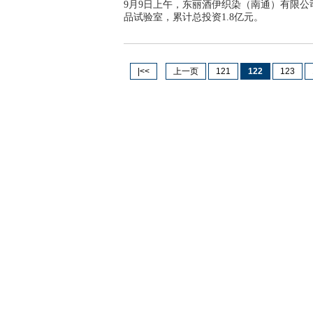
9月9日上午，东丽酒伊织染（南通）有限
品试验室，累计总投资1.8亿元。
|<<
上一页
121
122
123