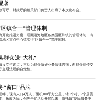
显著
教育厅、财政厅的相关部门负责人出席了本次发布会。
“区镇合一”管理体制
海开发推进力度，理顺沿海地区各类园区和镇的管理体制，有
沿地区重点中心镇实行“区镇合一”管理体制。
群众送“大礼”
镇设立咨询点，主动为群众做好业务法律咨询，向群众宣传交
守交通法规的自觉性。
“窗口”品牌
畔，现有人口4万人，面积100平方公里，辖9个村、2个居委
本、执政为民，创先争优活动开展以来，依托镇“便民服务中