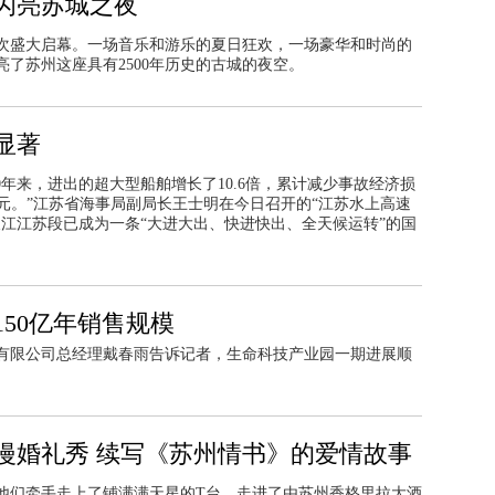
闪亮苏城之夜
再次盛大启幕。一场音乐和游乐的夏日狂欢，一场豪华和时尚的
了苏州这座具有2500年历史的古城的夜空。
显著
0年来，进出的超大型船舶增长了10.6倍，累计减少事故经济损
22亿元。”江苏省海事局副局长王士明在今日召开的“江苏水上高速
江江苏段已成为一条“大进大出、快进快出、全天候运转”的国
50亿年销售规模
有限公司总经理戴春雨告诉记者，生命科技产业园一期进展顺
漫婚礼秀 续写《苏州情书》的爱情故事
他们牵手走上了铺满满天星的T台，走进了由苏州香格里拉大酒