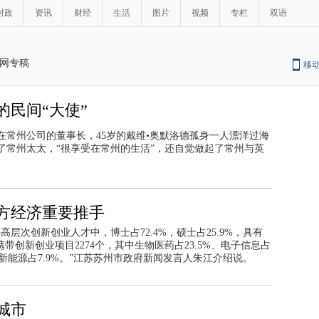
时政
资讯
财经
生活
图片
视频
专栏
双语
网专稿
移
民间“大使”
在常州公司的董事长，45岁的戴维•奥默洛德孤身一人漂洋过海
了常州太太，“很享受在常州的生活”，还自觉做起了常州与英
方经济重要推手
层次创新创业人才中，博士占72.4%，硕士占25.9%，具有
带创新创业项目2274个，其中生物医药占23.5%、电子信息占
4%、新能源占7.9%。”江苏苏州市政府新闻发言人朱江介绍说。
城市