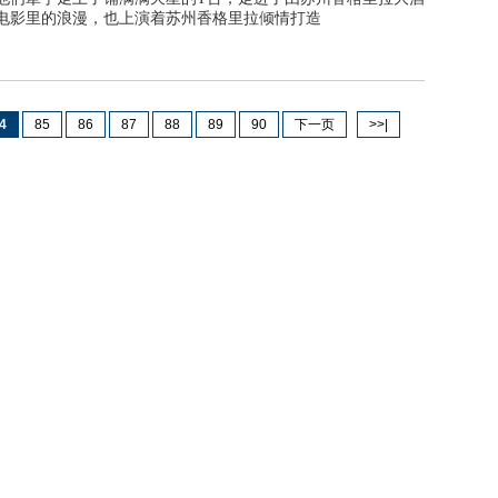
电影里的浪漫，也上演着苏州香格里拉倾情打造
4
85
86
87
88
89
90
下一页
>>|