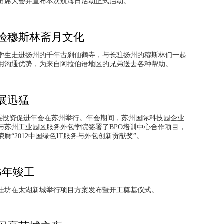
出席大会并宣布本次航海日活动正式启动。
验穆斯林斋月文化
学生走进扬州的千年古刹仙鹤寺，与长驻扬州的穆斯林们一起
用沟通优势，为来自阿拉伯语地区的兄弟送去各种帮助。
展迅猛
新发展投资促进年会在苏州举行。年会期间，苏州国际科技园企业
与苏州工业园区服务外包学院签署了BPO培训中心合作项目，
“2012中国绿色IT服务与外包创新贡献奖”。
5年竣工
兰桂坊在太湖新城举行项目方案发布暨开工奠基仪式。