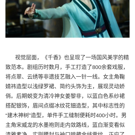
视觉层面，《千香》也呈现了一场国风美学的精
致范本。剧组历时数月，手工打造了800余套戏服，
将点翠、云绣等非遗技艺融入一针一线。女主角鞠
婧祎造型以浅绿罗裙、简约头饰为主，展现灵动娇
俏。后期蜕变为清冷神女姜黎非，以蓝白色系纱裙
搭配银饰，眉间点缀冰纹花钿造型，其中标志性的
“建木神树”造型，单件手工缝制便耗时400小时。男
主角宋威龙的水墨袍则走内敛路线，蓝白渐变看似
清雅素净，实则腰封与袖口暗藏金线雷纹，正应了