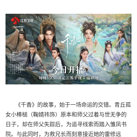
《千香》的故事，始于一场命运的交错。青丘孤
女小棒槌（鞠婧祎饰）原本和师父过着与世无争的
日子，却在师父失踪后，为追寻线索而踏入雏凤书
院。与此同时，为救兄长而刻意接近她的雷修远