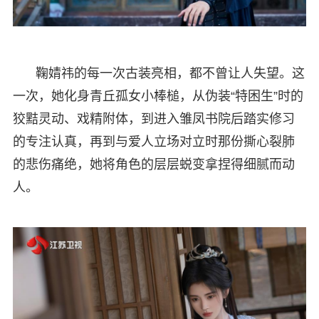
鞠婧祎的每一次古装亮相，都不曾让人失望。这
一次，她化身青丘孤女小棒槌，从伪装“特困生”时的
狡黠灵动、戏精附体，到进入雏凤书院后踏实修习
的专注认真，再到与爱人立场对立时那份撕心裂肺
的悲伤痛绝，她将角色的层层蜕变拿捏得细腻而动
人。