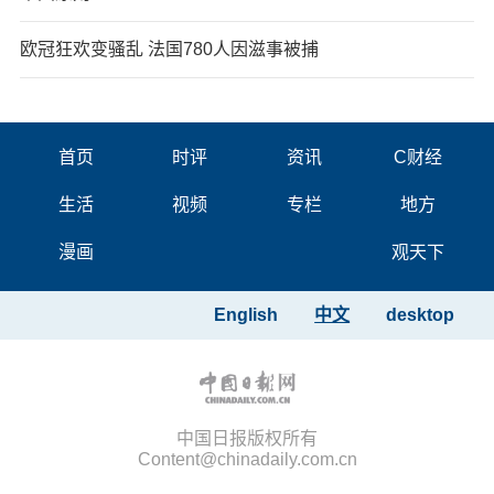
欧冠狂欢变骚乱 法国780人因滋事被捕
首页
时评
资讯
C财经
生活
视频
专栏
地方
漫画
观天下
English
中文
desktop
中国日报版权所有
Content@chinadaily.com.cn