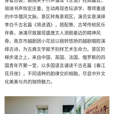
身着古装，跟随夫子齐声诵读《论语》经典篇目，
琅琅书声恢宏庄重，生动再现杏坛讲学、尊师重道
的中华儒风文脉。景区转角景观区，演员实景演绎
李白千古名篇《将进酒》，搭配箫、古琴传统民乐
伴奏，淋漓尽致展现盛唐文人洒脱豪迈的精神风
骨。南京市越剧团小花班以婉转悠扬的越剧唱腔演
绎古诗，为古典文学赋予别样艺术生命力。景区阶
梯步道之上，来自中国、英国、法国、俄罗斯的四
国青年齐聚一堂，以多国语言诵读千古名篇《春江
花月夜》，不同语种的韵律交织相融，尽显中外文
化美美与共的独特魅力。