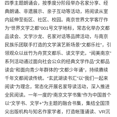
四季主题朗诵会，按季度分阶段举办名家分享、经
典朗诵、非遗展示、亲子互动等活动，将阅读从室
内延伸至街区、社区、校园。南京世界文学客厅作
为“世界文学之都”001号文学地标，常态化举办文都
品读会、文学沙龙、名家对话等品牌活动，与南京
民族乐团联手打造的文学演艺新场景“文都乐社”，引
领观众以丝竹为舟赏文都乐、读文学史。“阅美南京”
系列活动通过面向社会公众的经典文学作品“文都品
读会”和面向青少年群体的“文都少年诵”，持续赓续
千年文都阅读传统。“玄武湖读书汇”以“我们一起来
阅读”为理念，常态化开展名家导读活动，深入推进
全民阅读。一年一度的“南京文学书集”作为中国首个
以“文学书、文学+”为主题的融合书集，集结全国顶
尖出版机构与知名作家学者，打造帐篷诵读、VR沉