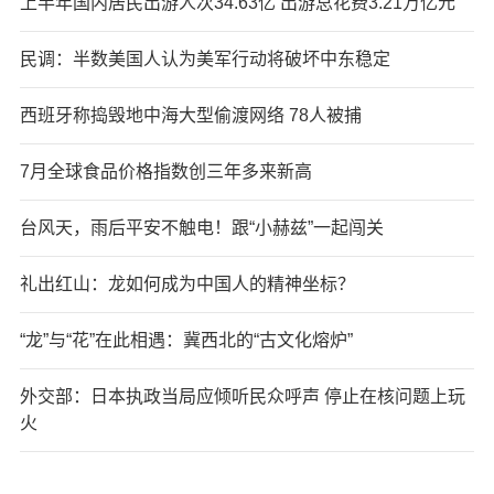
上半年国内居民出游人次34.63亿 出游总花费3.21万亿元
民调：半数美国人认为美军行动将破坏中东稳定
西班牙称捣毁地中海大型偷渡网络 78人被捕
7月全球食品价格指数创三年多来新高
台风天，雨后平安不触电！跟“小赫兹”一起闯关
礼出红山：龙如何成为中国人的精神坐标？
“龙”与“花”在此相遇：冀西北的“古文化熔炉”
外交部：日本执政当局应倾听民众呼声 停止在核问题上玩
火