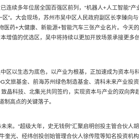
已连续多年位居全国百强区前列，“机器人+人工智能”产
一区”。大会现场，苏州市吴中区人民政府副区长李臻向与
物医药+大健康、新能源+智能汽车三张产业名片。今天
资本增值的优选区，吴中将持续以更加开放场景承接更多
吴中区以生态为底色，以产业为根基，正加速成为资本与
DG文旅基金、前海苏州绿色制造基金、清科未来产业投
、致晶科技、北集光共同签约，实现资本与产业的双向奔
赛道制高点的关键落子。
与未来。“超级大年，史无钱例”汇聚启明创投主管合伙人
人牛奎光、经纬创投创始管理合伙人徐传陞等知名投资机