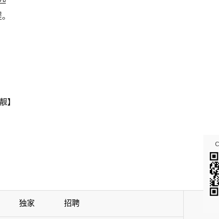
匹
程。
靓】
独家
招聘