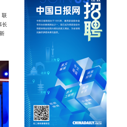
，联
事长
新