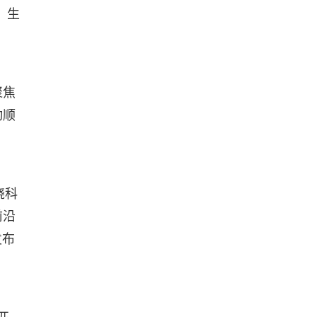
、生
。
聚焦
动顺
绕科
前沿
发布