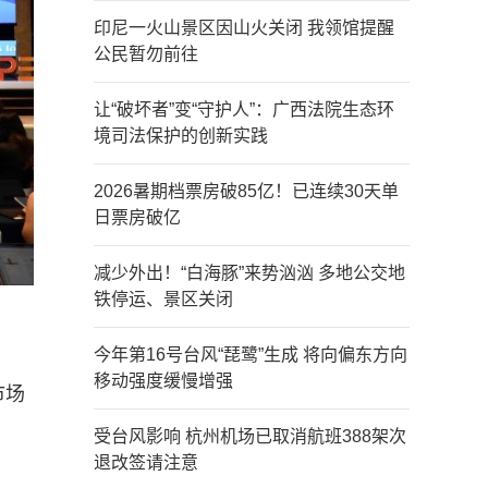
印尼一火山景区因山火关闭 我领馆提醒
公民暂勿前往
让“破坏者”变“守护人”：广西法院生态环
境司法保护的创新实践
2026暑期档票房破85亿！已连续30天单
日票房破亿
减少外出！“白海豚”来势汹汹 多地公交地
铁停运、景区关闭
今年第16号台风“琵鹭”生成 将向偏东方向
：
移动强度缓慢增强
市场
受台风影响 杭州机场已取消航班388架次
退改签请注意