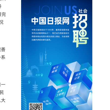
导
月完
况
完善
一系
目一
民
人大