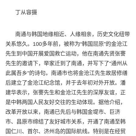
丁从容摄
南通与韩国地缘相近、人缘相亲，历史文化纽带
关系悠久。100多年前，被称为“韩国
屈原
”的金沧江
先生到中国开展爱国救亡运动，他在南通先贤张謇
先生的邀请下，举家迁到了南通，并写下了“通州从
此属吾乡”的诗句。南通市也将金沧江先生故居修缮
后建立了金沧江纪念馆，并于去年初对外开放。潘
建华表示，张謇先生和金沧江先生的深厚友谊，正
是中韩两国人民友好交往的生动体现。据他介绍，
改革开放以来，南通已先后与韩国金堤市、巨济
市、昌原市缔结了友好城市关系，开通了南通至韩
国仁川、首尔、济州岛的国际航线。特别是在经贸