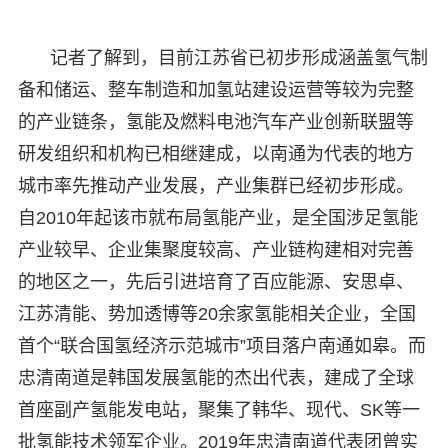
记者了解到，目前江苏省已初步形成涵盖氢气制
备和储运、整车制造和加氢站建设运营等较为完整
的产业链条，氢能及燃料电池汽车产业创新联盟等
研发组织和机构已相继建成，以南通为代表的地方
城市率先推动产业发展，产业集群已经初步形成。
自2010年起该市就布局氢能产业，是全国涉足氢能
产业较早、企业集聚度较高、产业链构建相对完善
的地区之一，先后引进培育了百应能源、安思卓、
江苏清能、势加透博等20余家氢能相关企业，全国
首个“联合国氢经济示范城市”项目落户南通如皋。而
忠清南道是韩国发展氢能的杰出代表，建成了全球
首座副产氢能发电站，聚集了韩华、现代、SK等一
批氢能技术领军企业。2019年忠清南道代表团曾实